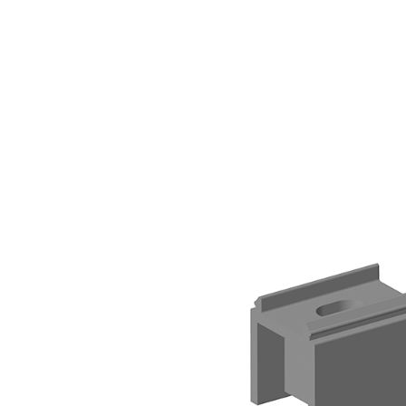
V
I
OSTD